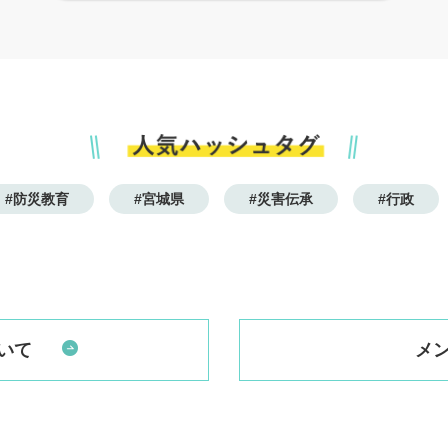
#防災教育
#宮城県
#災害伝承
#行政
いて
メ