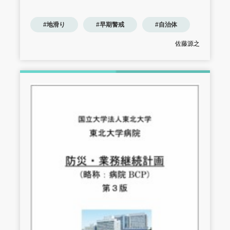
#地滑り
#早期警戒
#自治体
佐藤源之