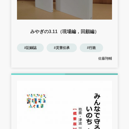
みやぎの3.11（現場編，回顧編）
#記録誌
#災害伝承
#行政
佐藤翔輔