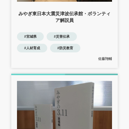
みやぎ東日本大震災津波伝承館・ボランティ
ア解説員
#宮城県
#災害伝承
#人材育成
#防災教育
佐藤翔輔