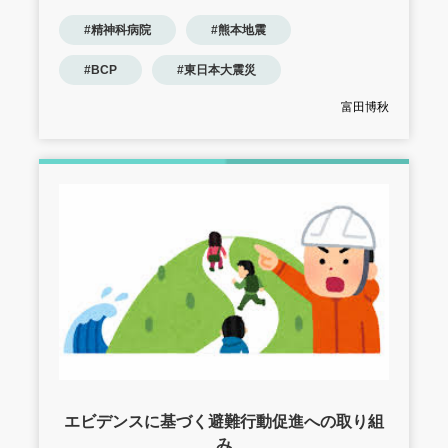
#精神科病院
#熊本地震
#BCP
#東日本大震災
富田博秋
エビデンスに基づく避難行動促進への取り組
み