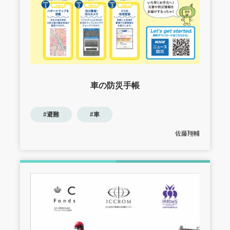
車の防災手帳
#避難
#車
佐藤翔輔