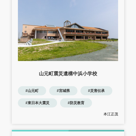
山元町震災遺構中浜小学校
#山元町
#宮城県
#災害伝承
#東日本大震災
#防災教育
本江正茂