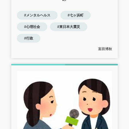
#メンタルヘルス
#七ヶ浜町
#心理社会
#東日本大震災
#行政
富田博秋