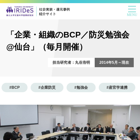
「企業・組織のBCP／防災勉強会
@仙台」（毎月開催）
担当研究者：丸谷浩明
2014年5月～現在
#BCP
#企業防災
#勉強会
#産官学連携