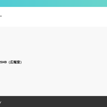
ー
2-2049（広報室）
y