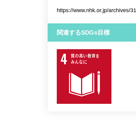
https://www.nhk.or.jp/archives/3
関連するSDGs目標