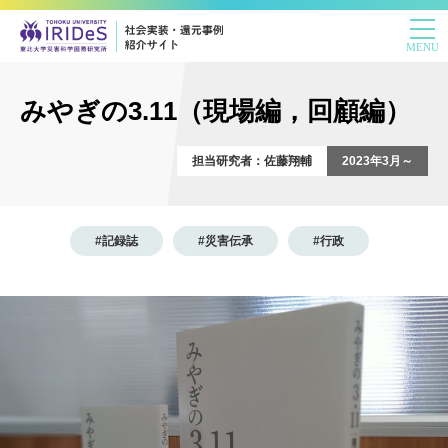
みやぎの3.11（現場編，回顧編）
担当研究者：佐藤翔輔
2023年3月～
#記録誌
#災害伝承
#行政