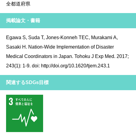
全都道府県
掲載論文・書籍
Egawa S, Suda T, Jones-Konneh TEC, Murakami A,
Sasaki H. Nation-Wide Implementation of Disaster
Medical Coordinators in Japan. Tohoku J Exp Med. 2017;
243(1): 1-9. doi: http://doi.org/10.1620/tjem.243.1
関連するSDGs目標