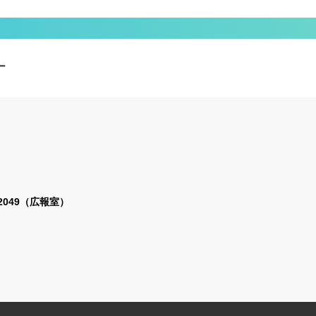
ー
2-2049（広報室）