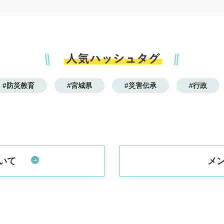
#防災教育
#宮城県
#災害伝承
#行政
いて
メ