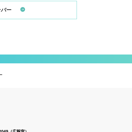
ンバー
ー
2-2049（広報室）