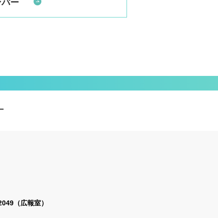
ンバー
ー
2-2049（広報室）