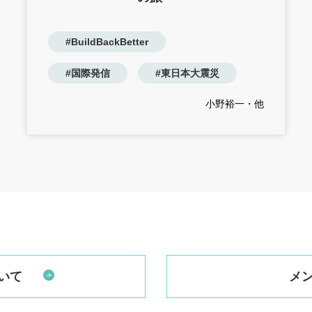
#BuildBackBetter
#国際発信
#東日本大震災
小野裕一・他
いて
メ