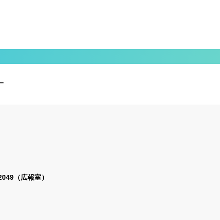
ー
2-2049（広報室）