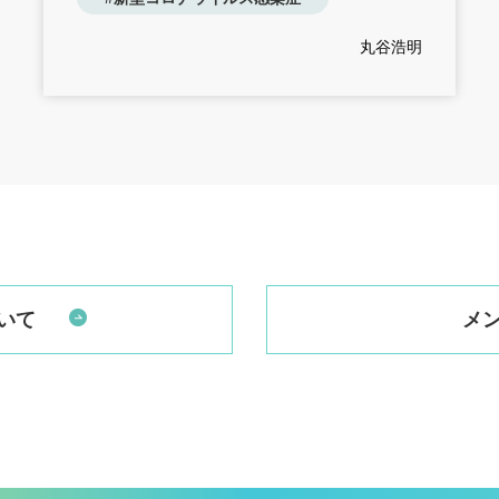
丸谷浩明
いて
メ