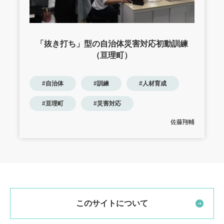
「抜き打ち」型の自治体災害対応初動訓練
（亘理町）
#自治体
#訓練
#人材育成
#亘理町
#災害対応
佐藤翔輔
このサイトについて