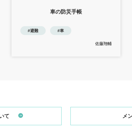
車の防災手帳
#避難
#車
佐藤翔輔
いて
メ