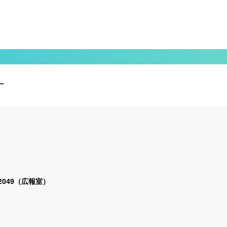
ー
2-2049（広報室）